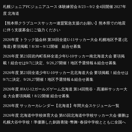
札幌ジュニアFCジュニアユース 体験練習会 8/23～9/2 全4回開催 2027年
度 北海道
【熊本県クラブユースサッカー連盟緊急支援のお願い】熊本県での地震
に伴う支援募金にご協力ください
2026年度 トラック協会杯 第38回全道U-11サッカー大会 札幌地区予選 (北
海道) 要項掲載！8/30～9/12開催 組合せ募集
2026年度 第23回岩内町長杯全道少年U-10サッカー南北海道大会 要項掲
載！組合せは9/7に決定、9/26,27開催！地区予選情報＆組合せ募集
2026年度 第23回全道少年U-10サッカー北北海道大会 要項掲載！組合せは
9/7に決定、9/26,27開催！地区予選情報＆組合せ募集
2026年度 JFA U-12ガールズゲーム北海道 第14回熊谷・髙瀬杯サッカー大
会 大会要項掲載！8/22開催 組合せ募集
2026年度 サッカーカレンダー【北海道】年間大会スケジュール一覧
2026年度 北海道中学校体育大会 第65回北海道中学校サッカー大会 優勝は
札幌大谷中学校！準優勝した釧路青陵･幣舞･春採中学校とともに全国へ