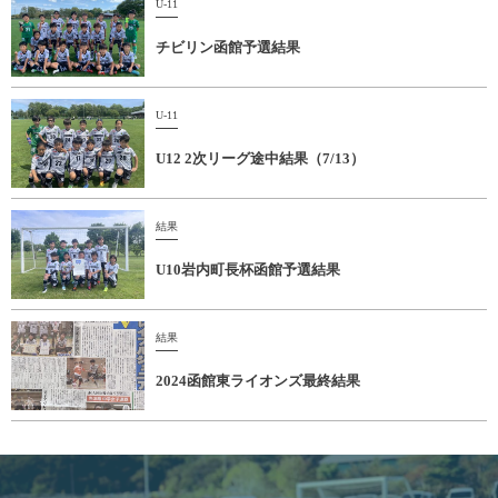
U-11
チビリン函館予選結果
U-11
U12 2次リーグ途中結果（7/13）
結果
U10岩内町長杯函館予選結果
結果
2024函館東ライオンズ最終結果