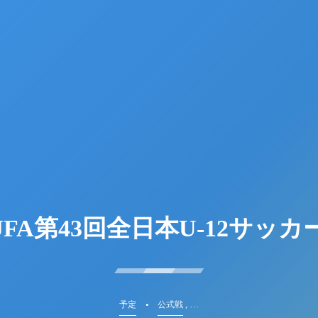
〜JFA第43回全日本U-12サッ
, …
予定
公式戦