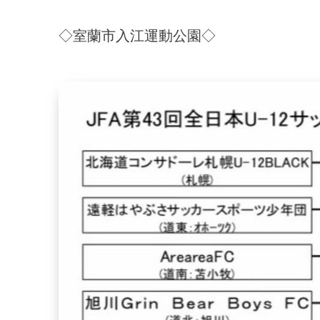
◇室蘭市入江運動公園◇