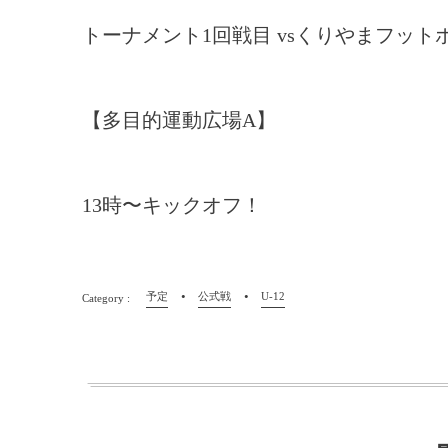
トーナメント1回戦目 vsくりやまフット
【多目的運動広場A】
13時〜キックオフ！
予定
公式戦
U-12