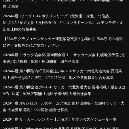
度 北海道
2026年度 Jリーグ U-14 ポラリスリーグ（北海道・東北・北信越）
8/1,2,3,5,6結果更新！次回8/9,10 8/4 コンサドーレ旭川 vs モンテディオ
山形庄内の情報募集
【熊本県クラブユースサッカー連盟緊急支援のお願い】熊本県での地震
に伴う支援募金にご協力ください
2026年度 トラック協会杯 第38回全道U-11サッカー大会 札幌地区予選 (北
海道) 要項掲載！8/30～9/12開催 組合せ募集
2026年度 第23回岩内町長杯全道少年U-10サッカー南北海道大会 要項掲
載！組合せは9/7に決定、9/26,27開催！地区予選情報＆組合せ募集
2026年度 第23回全道少年U-10サッカー北北海道大会 要項掲載！組合せは
9/7に決定、9/26,27開催！地区予選情報＆組合せ募集
2026年度 JFA U-12ガールズゲーム北海道 第14回熊谷・髙瀬杯サッカー大
会 大会要項掲載！8/22開催 組合せ募集
2026年度 サッカーカレンダー【北海道】年間大会スケジュール一覧
2026年度 U-12サッカーリーグ in 北海道 札幌地区リーグ 8/1,2結果速