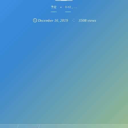
, …
予定
U-12
December
16
,
2019
3508 views