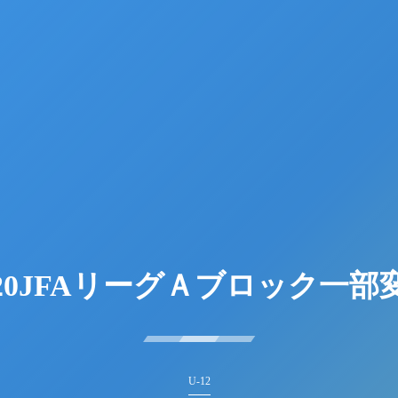
020JFAリーグＡブロック一部
U-12