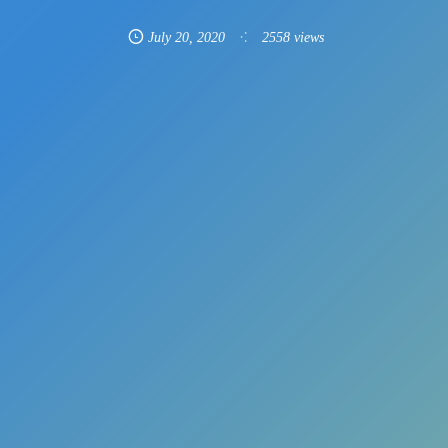
July
20
,
2020
2558 views