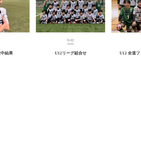
U-12
途中結果
U12リーグ組合せ
U12 全道