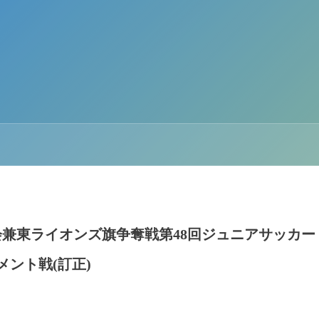
大会兼東ライオンズ旗争奪戦第48回ジュニアサッカー
ント戦(訂正)