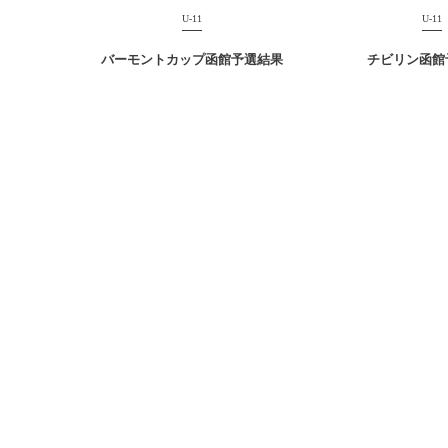
U-11
U-11
バーモントカップ函館予選結果
チビリン函館