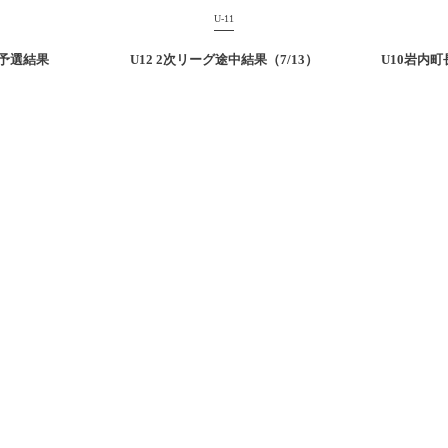
U-11
予選結果
U12 2次リーグ途中結果（7/13）
U10岩内