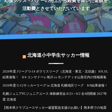
応援グッズ・バナーの売上から経費を除いた金額を
活動費とさせていただいています
北海道小中学生サッカー情報
2026年度 Jリーグ U-14 ポラリスリーグ（北海道・東北・北信越） 8/9,10,
結果速報！ 8/4 コンサドーレ旭川 vs モンテディオ山形庄内の情報募集
2026年度 U-12サッカーリーグ in 北海道 札幌地区リーグ 8/9結果速報！
札幌ジュニアFCジュニアユース 体験練習会 8/23～9/2 全4回開催 2027年
度 北海道
【熊本県クラブユースサッカー連盟緊急支援のお願い】熊本県での地震