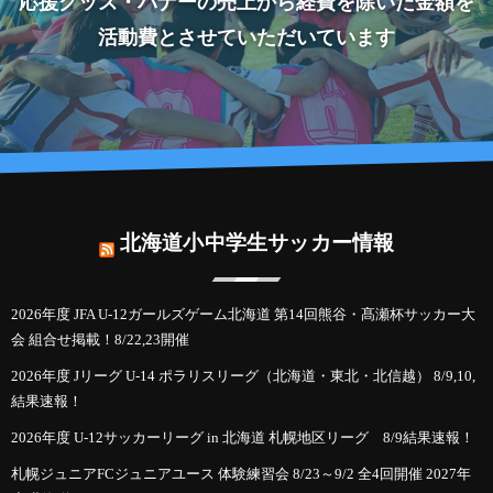
応援グッズ・バナーの売上から経費を除いた金額を
活動費とさせていただいています
北海道小中学生サッカー情報
2026年度 JFA U-12ガールズゲーム北海道 第14回熊谷・髙瀬杯サッカー大
会 組合せ掲載！8/22,23開催
2026年度 Jリーグ U-14 ポラリスリーグ（北海道・東北・北信越） 8/9,10,
結果速報！
2026年度 U-12サッカーリーグ in 北海道 札幌地区リーグ 8/9結果速報！
札幌ジュニアFCジュニアユース 体験練習会 8/23～9/2 全4回開催 2027年