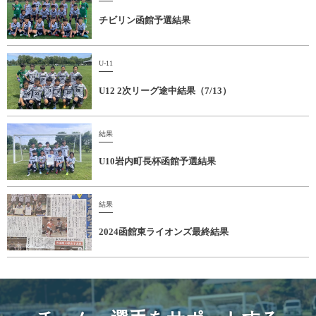
チビリン函館予選結果
U-11
U12 2次リーグ途中結果（7/13）
結果
U10岩内町長杯函館予選結果
結果
2024函館東ライオンズ最終結果