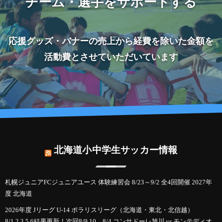
チーム・選手をサポートする
応援グッズ・バナーの売上から経費を除いた金額を
活動費とさせていただいています
北海道小中学生サッカー情報
札幌ジュニアFCジュニアユース 体験練習会 8/23～9/2 全4回開催 2027年
度 北海道
2026年度 Jリーグ U-14 ポラリスリーグ（北海道・東北・北信越）
8/1,2,3,5,6結果更新！次回8/9,10 8/4 コンサドーレ旭川 vs モンテディオ