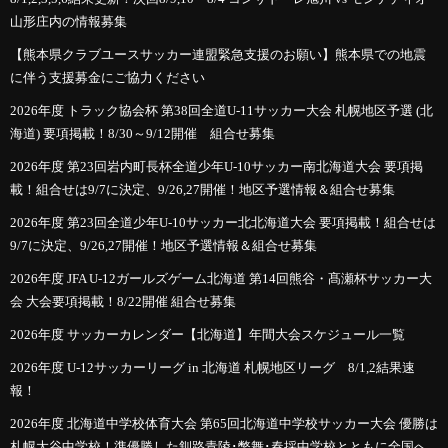
山形庄内の情報募集
【熊本県クラブユースサッカー連盟緊急支援のお願い】熊本県での地震
に伴う支援募金にご協力ください
2026年度 トラック協会杯 第38回全道U-11サッカー大会 札幌地区予選 (北
海道) 要項掲載！8/30～9/12開催 組合せ募集
2026年度 第23回岩内町長杯全道少年U-10サッカー南北海道大会 要項掲
載！組合せは9/7に決定、9/26,27開催！地区予選情報＆組合せ募集
2026年度 第23回全道少年U-10サッカー北北海道大会 要項掲載！組合せは
9/7に決定、9/26,27開催！地区予選情報＆組合せ募集
2026年度 JFA U-12ガールズゲーム北海道 第14回熊谷・髙瀬杯サッカー大
会 大会要項掲載！8/22開催 組合せ募集
2026年度 サッカーカレンダー【北海道】年間大会スケジュール一覧
2026年度 U-12サッカーリーグ in 北海道 札幌地区リーグ 8/1,2結果速
報！
2026年度 北海道中学校体育大会 第65回北海道中学校サッカー大会 優勝は
札幌大谷中学校！準優勝した釧路青陵･幣舞･春採中学校とともに全国へ