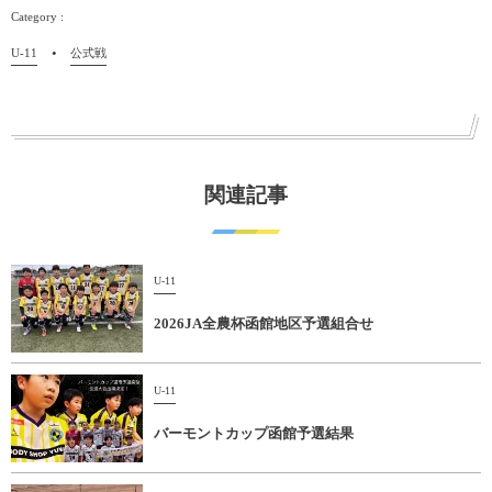
U-11
公式戦
関連記事
U-11
2026JA全農杯函館地区予選組合せ
U-11
バーモントカップ函館予選結果