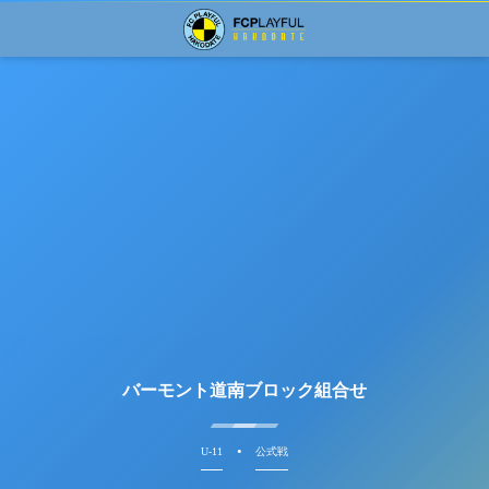
バーモント道南ブロック組合せ
U-11
公式戦