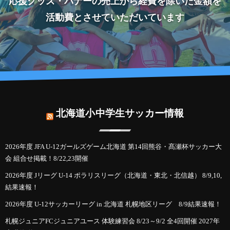
応援グッズ・バナーの売上から経費を除いた金額を
活動費とさせていただいています
北海道小中学生サッカー情報
2026年度 JFA U-12ガールズゲーム北海道 第14回熊谷・髙瀬杯サッカー大
会 組合せ掲載！8/22,23開催
2026年度 Jリーグ U-14 ポラリスリーグ（北海道・東北・北信越） 8/9,10,
結果速報！
2026年度 U-12サッカーリーグ in 北海道 札幌地区リーグ 8/9結果速報！
札幌ジュニアFCジュニアユース 体験練習会 8/23～9/2 全4回開催 2027年