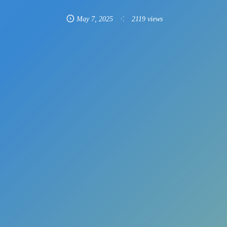
May
7
,
2025
2119 views