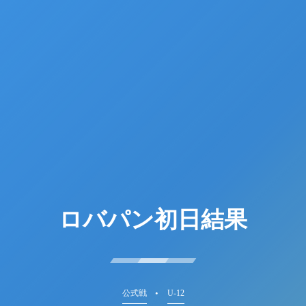
ロバパン初日結果
公式戦
U-12