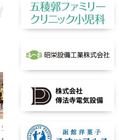
U-11
U-11
トカップ予選結果
バーモント函館予選（予選結果）