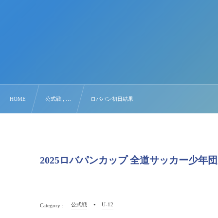
HOME
公式戦 , …
ロバパン初日結果
2025ロバパンカップ 全道サッカー少
公式戦
U-12