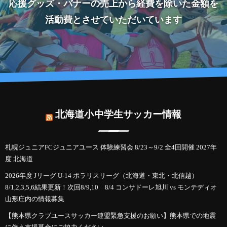
応援グッズ・バナーの売上から経費を除いた金額を
活動費とさせていただいています
北海道小中学生サッカー情報
札幌ジュニアFCジュニアユース 体験練習会 8/23～9/2 全4回開催 2027年
度 北海道
2026年度 Jリーグ U-14 ポラリスリーグ（北海道・東北・北信越）
8/1,2,3,5,6結果更新！次回8/9,10 8/4 コンサドーレ旭川 vs モンテディオ
山形庄内の情報募集
【熊本県クラブユースサッカー連盟緊急支援のお願い】熊本県での地震