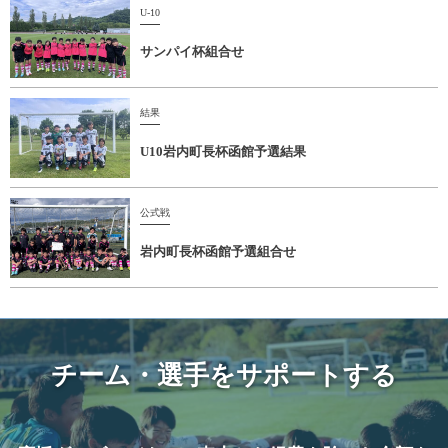
U-10
サンパイ杯組合せ
結果
U10岩内町長杯函館予選結果
公式戦
岩内町長杯函館予選組合せ
チーム・選手をサポートする