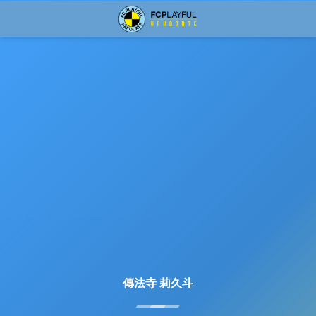
傳法寺 莉久斗