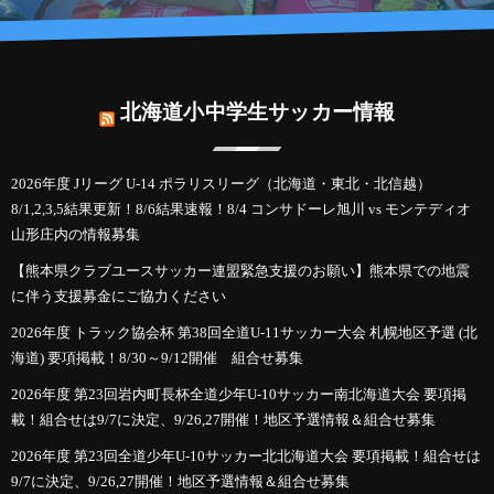
北海道小中学生サッカー情報
2026年度 Jリーグ U-14 ポラリスリーグ（北海道・東北・北信越）
8/1,2,3,5結果更新！8/6結果速報！8/4 コンサドーレ旭川 vs モンテディオ
山形庄内の情報募集
【熊本県クラブユースサッカー連盟緊急支援のお願い】熊本県での地震
に伴う支援募金にご協力ください
2026年度 トラック協会杯 第38回全道U-11サッカー大会 札幌地区予選 (北
海道) 要項掲載！8/30～9/12開催 組合せ募集
2026年度 第23回岩内町長杯全道少年U-10サッカー南北海道大会 要項掲
載！組合せは9/7に決定、9/26,27開催！地区予選情報＆組合せ募集
2026年度 第23回全道少年U-10サッカー北北海道大会 要項掲載！組合せは
9/7に決定、9/26,27開催！地区予選情報＆組合せ募集