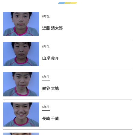
6年生
近藤 清太郎
6年生
山岸 俊介
6年生
鍵谷 大地
6年生
長崎 千漣