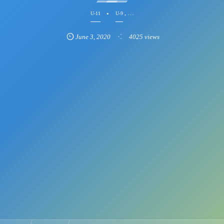
, …
U-11
U-9
June
3
,
2020
4025 views