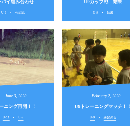
ンパイ組み合わせ
U9カップ戦 結果
U-9
公式戦
U-9
結果
June
3
,
2020
February
2
,
2020
ーニング再開！！
U9トレーニングマッチ！
U-11
U-9
U-9
練習試合