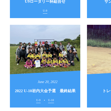
U9ロータリー杯組合せ
サ
U-9
June
20
,
2022
2022 U-10岩内大会予選 最終結果
トレ
U-9
U-10