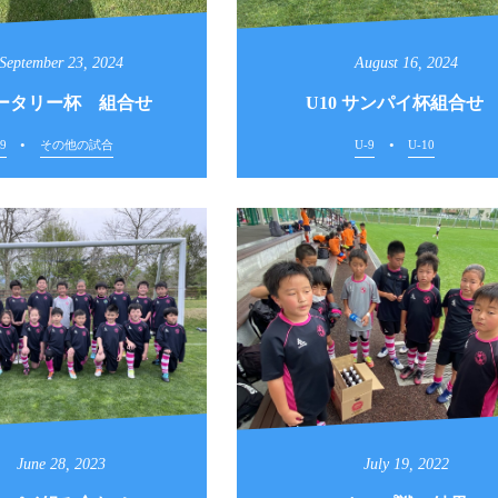
September
23
,
2024
August
16
,
2024
ロータリー杯 組合せ
U10 サンパイ杯組合せ
9
その他の試合
U-9
U-10
June
28
,
2023
July
19
,
2022