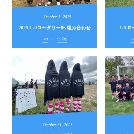
October
5
,
2025
2025 U-9ロータリー杯 組み合わせ
U9 
U-9
公式戦
U-
October
31
,
2023