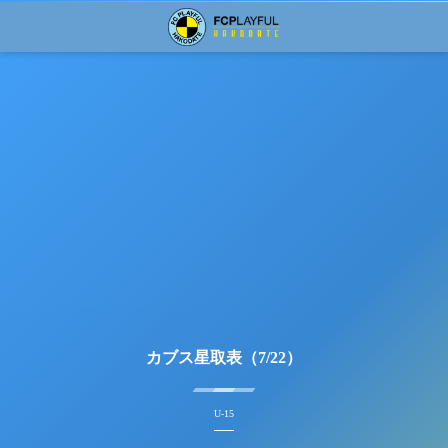
カブス星取表（7/22）
U-15