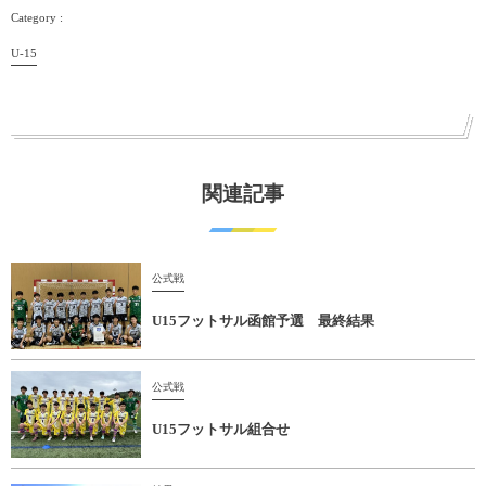
U-15
関連記事
公式戦
U15フットサル函館予選 最終結果
公式戦
U15フットサル組合せ