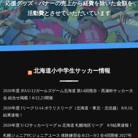
応援グッズ・バナーの売上から経費を除いた金額を
活動費とさせていただいています
北海道小中学生サッカー情報
2026年度 JFA U-12ガールズゲーム北海道 第14回熊谷・髙瀬杯サッカー大
会 組合せ掲載！8/22,23開催
2026年度 Jリーグ U-14 ポラリスリーグ（北海道・東北・北信越） 8/9,10,
結果速報！
2026年度 U-12サッカーリーグ in 北海道 札幌地区リーグ 8/9結果速報！
札幌ジュニアFCジュニアユース 体験練習会 8/23～9/2 全4回開催 2027年