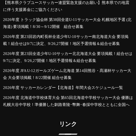
【熊本県クラブユースサッカー連盟緊急支援のお願い】熊本県での地震
に伴う支援募金にご協力ください
2026年度 トラック協会杯 第38回全道U-11サッカー大会 札幌地区予選 (北
海道) 要項掲載！8/30～9/12開催 組合せ募集
2026年度 第23回岩内町長杯全道少年U-10サッカー南北海道大会 要項掲
載！組合せは9/7に決定、9/26,27開催！地区予選情報＆組合せ募集
2026年度 第23回全道少年U-10サッカー北北海道大会 要項掲載！組合せは
9/7に決定、9/26,27開催！地区予選情報＆組合せ募集
2026年度 JFA U-12ガールズゲーム北海道 第14回熊谷・髙瀬杯サッカー大
会 大会要項掲載！8/22開催 組合せ募集
2026年度 サッカーカレンダー【北海道】年間大会スケジュール一覧
2026年度 北海道中学校体育大会 第65回北海道中学校サッカー大会 優勝は
札幌大谷中学校！準優勝した釧路青陵･幣舞･春採中学校とともに全国へ
リンク