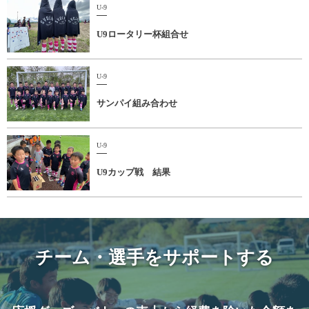
U-9
U9ロータリー杯組合せ
U-9
サンパイ組み合わせ
U-9
U9カップ戦 結果
チーム・選手をサポートする