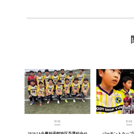
U-11
U-11
2026JA全農杯函館地区予選組合せ
バーモントカップ