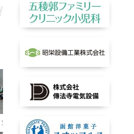
U-11
U-11
館予選（予選結果）
バーモント函館予選タイムスケジュ