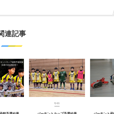
関連記事
U-11
函館予選結果
バーモントカップ予選結果
バーモント函