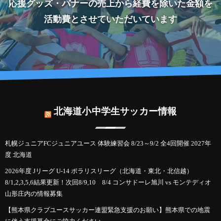
応援グッズ・バナーの売上から経費を除いた金額を
活動費とさせていただいています
北海道小中学生サッカー情報
札幌ジュニアFCジュニアユース 体験練習会 8/23～9/2 全4回開催 2027年
度 北海道
2026年度 Jリーグ U-14 ポラリスリーグ（北海道・東北・北信越）
8/1,2,3,5,6結果更新！次回8/9,10 8/4 コンサドーレ旭川 vs モンテディオ
山形庄内の情報募集
【熊本県クラブユースサッカー連盟緊急支援のお願い】熊本県での地震